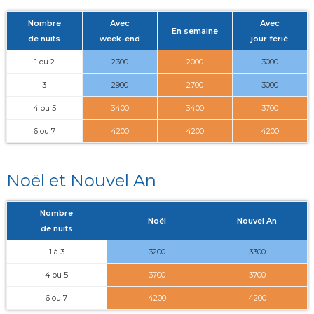
Nombre
Avec
Avec
En semaine
de nuits
week-end
jour férié
1 ou 2
2300
2000
3000
3
2900
2700
3000
4 ou 5
3400
3400
3700
6 ou 7
4200
4200
4200
Noël et Nouvel An
Nombre
Noël
Nouvel An
de nuits
1 à 3
3200
3300
4 ou 5
3700
3700
6 ou 7
4200
4200