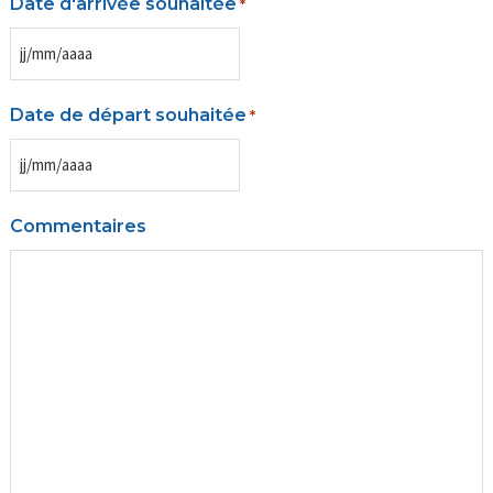
Date d'arrivée souhaitée
*
JJ
slash
Date de départ souhaitée
*
MM
slash
JJ
AAAA
slash
Commentaires
MM
slash
AAAA