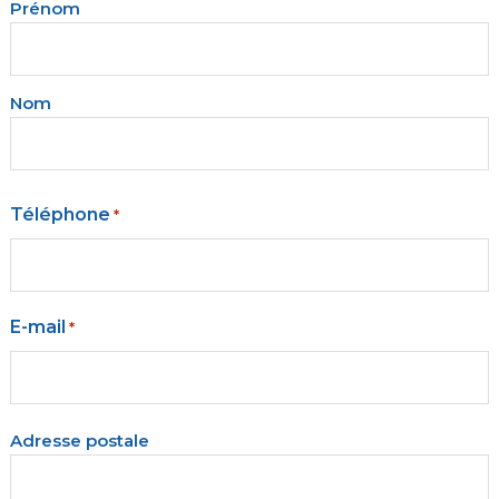
Vos
Prénom
coordonnées
*
Nom
Téléphone
*
E-mail
*
Votre
Adresse postale
adresse
*